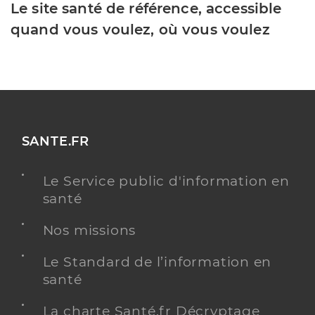
Le site santé de référence, accessible
quand vous voulez, où vous voulez
SANTE.FR
Le Service public d'information en
santé
Nos missions
Le Standard de l’information en
santé
La charte Santé.fr Décryptage