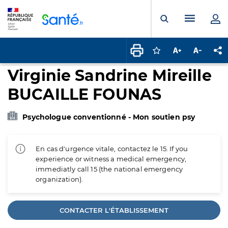
Panneau de gestion des cookies
Menu pr
Ouvrir la rech
Connectez-vous pour
Augmenter la t
Diminuer 
Pa
Virginie Sandrine Mireille
BUCAILLE FOUNAS
Psychologue conventionné - Mon soutien psy
En cas d'urgence vitale, contactez le 15. If you
experience or witness a medical emergency,
immediatly call 15 (the national emergency
organization).
CONTACTER L'ÉTABLISSEMENT