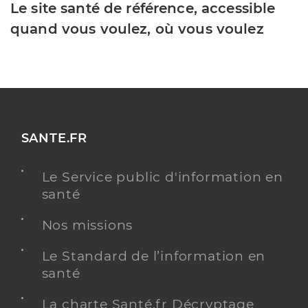
Le site santé de référence, accessible
quand vous voulez, où vous voulez
SANTE.FR
Le Service public d'information en
santé
Nos missions
Le Standard de l’information en
santé
La charte Santé.fr Décryptage