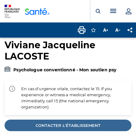
Panneau de gestion des cookies
Menu pr
Ouvrir la rech
Connectez-vous pour
Augmenter la t
Diminuer 
Pa
Viviane Jacqueline
LACOSTE
Psychologue conventionné - Mon soutien psy
En cas d'urgence vitale, contactez le 15. If you
experience or witness a medical emergency,
immediatly call 15 (the national emergency
organization).
CONTACTER L'ÉTABLISSEMENT