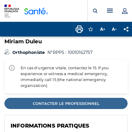
Panneau de gestion des cookies
Menu pr
Ouvrir la rech
Connectez-vous pour
Augmenter la t
Diminuer 
Pa
Miriam Duleu
Orthophoniste
N°RPPS : 10010162757
En cas d'urgence vitale, contactez le 15. If you
experience or witness a medical emergency,
immediatly call 15 (the national emergency
organization).
CONTACTER LE PROFESSIONNEL
INFORMATIONS PRATIQUES