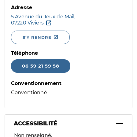
Adresse
5 Avenue du Jeux de Mail,
07220 Viviers
S'Y RENDRE
Téléphone
06 59 21 59 58
Conventionnement
Conventionné
ACCESSIBILITÉ
Filtres
Non renseigné.
Sélectionnez un ou plusieurs handicaps/besoins spécifiques p