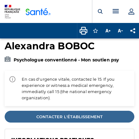
Panneau de gestion des cookies
Menu pr
Ouvrir la rech
Connectez-vous pour
Augmenter la t
Diminuer 
Pa
Alexandra BOBOC
Psychologue conventionné - Mon soutien psy
En cas d'urgence vitale, contactez le 15. If you
experience or witness a medical emergency,
immediatly call 15 (the national emergency
organization).
CONTACTER L'ÉTABLISSEMENT