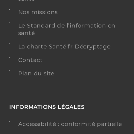
Nos missions
Le Standard de l’information en
Giovanni Gabriele ROSSI
santé
Psychologue conventionné - Mon soutien psy
Etablissement de soins
La charte Santé.fr Décryptage
Adresse
28 AVENUE MALAUSSENA -, 06000 NICE
Contact
Téléphone
06 14 35 07 52
Plan du site
Y ALLER
INFORMATIONS LÉGALES
Sabine Bernadette Henriette
MACCARIO
Etablissement de soins
Accessibilité : conformité partielle
Psychologue conventionné - Mon soutien psy