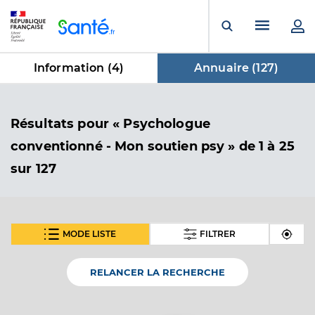
Panneau de gestion des cookies
Menu pr
Ouvrir la rech
Information (
4
)
Annuaire (
127
)
dans Annuaire
Résultats
pour « Psychologue
conventionné - Mon soutien psy »
de 1 à 25
sur 127
MODE LISTE
FILTRER
SUIVANT
Milena MINTO
Psychologue conventionné - Mon soutien psy
Etablissement de soins
RELANCER LA RECHERCHE
Adresse
10 boulevard Joseph Garnier, 06000 Nice