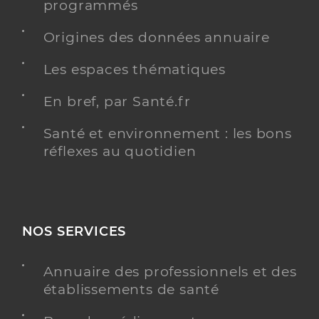
programmés
Shirin AMIRASLANI
Origines des données annuaire
Psychologue conventionné - Mon soutien psy
Etablissement de soins
Les espaces thématiques
Adresse
8 rue Lamartine, 06000 Nice
En bref, par Santé.fr
Téléphone
06 66 97 40 29
Santé et environnement : les bons
réflexes au quotidien
Y ALLER
Samantha Virginie LAMBERT
NOS SERVICES
Psychologue conventionné - Mon soutien psy
Etablissement de soins
Annuaire des professionnels et des
Adresse
58 Avenue Jean Médecin, 06000 Nice
établissements de santé
Téléphone
0681460196