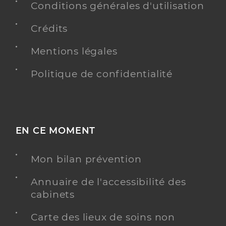
Conditions générales d'utilisation
Adresse
59bis Boulevard de Cimiez, 06000 Nice
Téléphone
06 72 71 84 84
Crédits
Mentions légales
Y ALLER
Politique de confidentialité
Alexandra AMPUERO SOTO
Psychologue conventionné - Mon soutien psy
Etablissement de soins
EN CE MOMENT
Adresse
29 Rue Smolett, 06300 Nice
Mon bilan prévention
Téléphone
06 10 55 72 19
Annuaire de l'accessibilité des
cabinets
Y ALLER
Carte des lieux de soins non