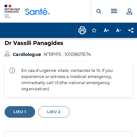
Panneau de gestion des cookies
Menu pr
Ouvrir la rech
Connectez-vous pour
Augmenter la t
Diminuer 
Pa
Dr Vassili Panagides
Cardiologue
N°RPPS : 10101807674
En cas d'urgence vitale, contactez le 15. If you
experience or witness a medical emergency,
immediatly call 15 (the national emergency
organization).
LIEU 1
LIEU 2