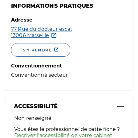
INFORMATIONS PRATIQUES
Adresse
77 Rue du docteur escat,
13006 Marseille
S'Y RENDRE
Conventionnement
Conventionné secteur 1
ACCESSIBILITÉ
Filtres
Non renseigné.
Sélectionnez un ou plusieurs handicaps/besoins spécifiques p
Vous êtes le professionnel de cette fiche ?
Décrivez l'accessibilité de votre cabinet
.