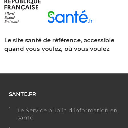
Association hopital saint joseph -
marseille
Etablissement de soins
Etablissement de soins pluridisciplinaire
Le site santé de référence, accessible
quand vous voulez, où vous voulez
Voir l’offre identifiée
Adresse
26 Boulevard de louvain, 13008 Marseille
Téléphone
+33491806500
Y ALLER
SANTE.FR
Le Service public d'information en
santé
Dr Macaluso Gilles
Professionel de santé
Cardiologue