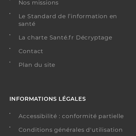
Nos missions
Cardiologie
Le Standard de l’information en
Spécialités
Adresse
Rue du rhone, 13008 Marseille
santé
Type de convention
Conventionné secteur 1
La charte Santé.fr Décryptage
Contact
Y ALLER
Plan du site
Dr Polguer Robert
Professionel de santé
Cardiologue
INFORMATIONS LÉGALES
Cardiologie
Spécialités
Adresse
3 Rue decazes, 13007 Marseille
Accessibilité : conformité partielle
Téléphone
0609514887
Conditions générales d'utilisation
Type de convention
Conventionné secteur 1