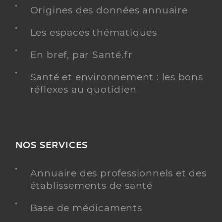
Origines des données annuaire
Les espaces thématiques
Dr Garcia Marc
Professionel de santé
Cardiologue
En bref, par Santé.fr
Cardiologie
Santé et environnement : les bons
Spécialités
Adresse
77 Boulevard de strasbourg, 13003 Marseille
réflexes au quotidien
Type de convention
Conventionné secteur 1
Y ALLER
NOS SERVICES
Annuaire des professionnels et des
établissements de santé
Dr Roux Olivier
Professionel de santé
Cardiologue
Base de médicaments
Cardiologie