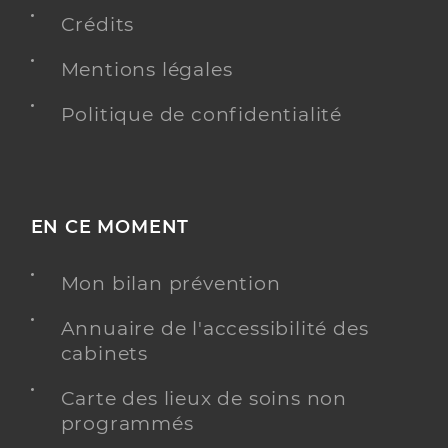
Crédits
Y ALLER
Mentions légales
Politique de confidentialité
Ap-hm hopital de la conception -
marseille
Etablissement de soins
Centre hospitalier régional (CHR)
EN CE MOMENT
Voir l’offre identifiée
Mon bilan prévention
Adresse
147 boulevard baille, 13005 Marseille 5e
arrondissement
Annuaire de l'accessibilité des
Téléphone
cabinets
+33491380000
Carte des lieux de soins non
Y ALLER
programmés