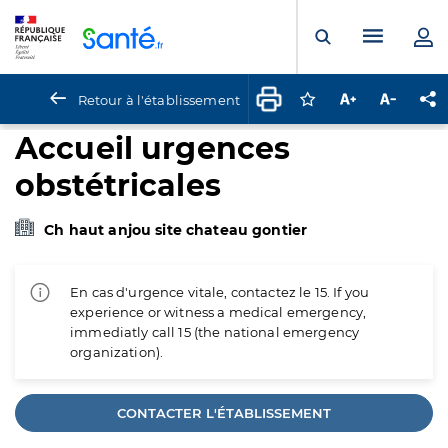
Panneau de gestion des cookies
Menu pr
Ouvrir la rech
Retour à l'établissement
Connectez-vous pour
Augmenter la t
Diminuer 
Pa
Accueil urgences
obstétricales
Ch haut anjou site chateau gontier
En cas d'urgence vitale, contactez le 15. If you
experience or witness a medical emergency,
immediatly call 15 (the national emergency
organization).
CONTACTER L'ÉTABLISSEMENT