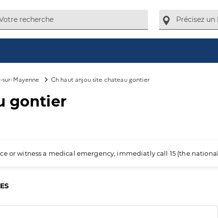
r-sur-Mayenne
Ch haut anjou site chateau gontier
u gontier
ience or witness a medical emergency, immediatly call 15 (the nation
CES