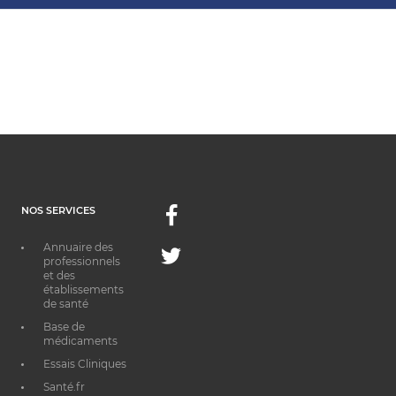
NOS SERVICES
Facebook
Annuaire des
Twitter
professionnels
et des
établissements
de santé
Base de
médicaments
Essais Cliniques
Santé.fr