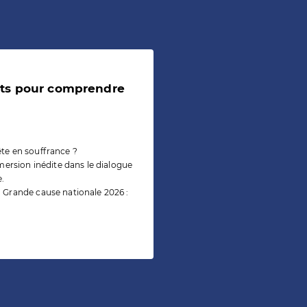
sts pour comprendre
tête en souffrance ?
rsion inédite dans le dialogue
e.
 Grande cause nationale 2026 :