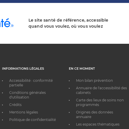
Le site santé de référence, accessible
quand vous voulez, où vous voulez
INFORMATIONS LÉGALES
EN CE MOMENT
Accessibilité : conformité
Mon bilan prévention
partielle
Annuaire de l'accessibilité des
Conditions générales
cabinets
d'utilisation
Carte des lieux de soins non
Crédits
programmés
Mentions légales
Origines des données
annuaire
Politique de confidentialité
Les espaces thématiques