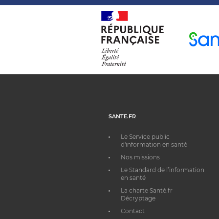
SANTE.FR
Le Service public
d'information en santé
Nos missions
Le Standard de l’information
en santé
La charte Santé.fr
Décryptage
Contact