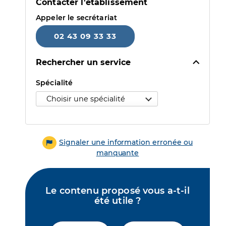
Contacter l'établissement
Appeler le secrétariat
02 43 09 33 33
Rechercher un service
Sélectionner une spécialité puis un motif pour accéder au 
Spécialité
Signaler une information erronée ou
manquante
Le contenu proposé vous a-t-il
été utile ?