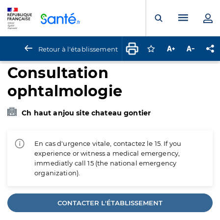
Panneau de gestion des cookies
Menu pr
Ouvrir la rech
Retour à l'établissement
Connectez-vous pour
Augmenter la t
Diminuer 
Pa
Consultation
ophtalmologie
Ch haut anjou site chateau gontier
En cas d'urgence vitale, contactez le 15. If you
experience or witness a medical emergency,
immediatly call 15 (the national emergency
organization).
CONTACTER L'ÉTABLISSEMENT