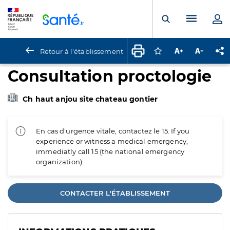
Panneau de gestion des cookies
Menu pr
Ouvrir la rech
Retour à l'établissement
Connectez-vous pour
Augmenter la t
Diminuer 
Pa
Consultation proctologie
Ch haut anjou site chateau gontier
En cas d'urgence vitale, contactez le 15. If you
experience or witness a medical emergency,
immediatly call 15 (the national emergency
organization).
CONTACTER L'ÉTABLISSEMENT