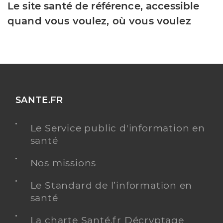
Le site santé de référence, accessible
quand vous voulez, où vous voulez
SANTE.FR
Le Service public d'information en
santé
Nos missions
Le Standard de l’information en
santé
La charte Santé.fr Décryptage