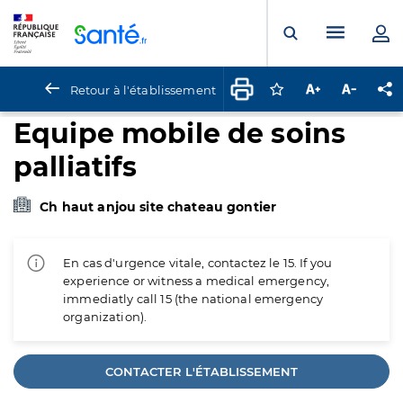
Panneau de gestion des cookies
Menu pr
Ouvrir la rech
Retour à l'établissement
Connectez-vous pour
Augmenter la t
Diminuer 
Pa
Equipe mobile de soins
palliatifs
Ch haut anjou site chateau gontier
En cas d'urgence vitale, contactez le 15. If you
experience or witness a medical emergency,
immediatly call 15 (the national emergency
organization).
CONTACTER L'ÉTABLISSEMENT