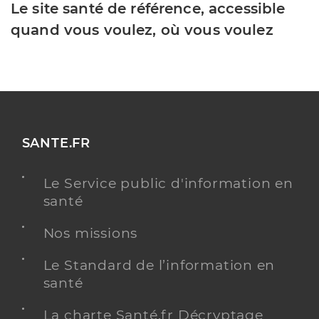
Le site santé de référence, accessible
quand vous voulez, où vous voulez
SANTE.FR
Le Service public d'information en
santé
Nos missions
Le Standard de l’information en
santé
La charte Santé.fr Décryptage