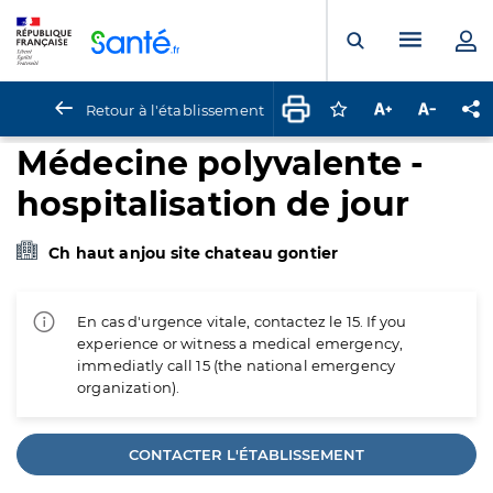
Panneau de gestion des cookies
Menu pr
Ouvrir la rech
Retour à l'établissement
Connectez-vous pour
Augmenter la t
Diminuer 
Pa
Médecine polyvalente -
hospitalisation de jour
Ch haut anjou site chateau gontier
En cas d'urgence vitale, contactez le 15. If you
experience or witness a medical emergency,
immediatly call 15 (the national emergency
organization).
CONTACTER L'ÉTABLISSEMENT