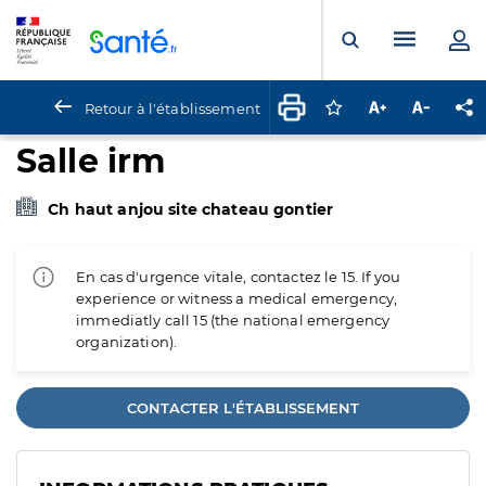
Panneau de gestion des cookies
Menu pr
Ouvrir la rech
Retour à l'établissement
Connectez-vous pour
Augmenter la t
Diminuer 
Pa
Salle irm
Ch haut anjou site chateau gontier
En cas d'urgence vitale, contactez le 15. If you
experience or witness a medical emergency,
immediatly call 15 (the national emergency
organization).
CONTACTER L'ÉTABLISSEMENT