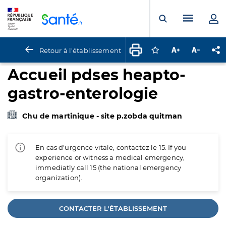
Panneau de gestion des cookies
Menu pr
Ouvrir la rech
Retour à l'établissement
Connectez-vous pour
Augmenter la t
Diminuer 
Pa
Accueil pdses heapto-
gastro-enterologie
Chu de martinique - site p.zobda quitman
En cas d'urgence vitale, contactez le 15. If you
experience or witness a medical emergency,
immediatly call 15 (the national emergency
organization).
CONTACTER L'ÉTABLISSEMENT