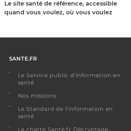
Le site santé de référence, accessible
quand vous voulez, où vous voulez
SANTE.FR
Le Service public d'information en
santé
Nos missions
Le Standard de l’information en
santé
La charte Santé.fr Décryptage