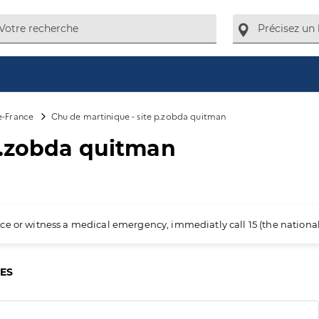
e-France
Chu de martinique - site p.zobda quitman
p.zobda quitman
ience or witness a medical emergency, immediatly call 15 (the nation
CES