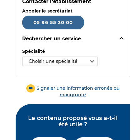
Contacter l'établissement
Appeler le secrétariat
05 96 55 20 00
Rechercher un service
Sélectionner une spécialité puis un motif pour accéder au 
Spécialité
Signaler une information erronée ou
manquante
Le contenu proposé vous a-t-il
été utile ?