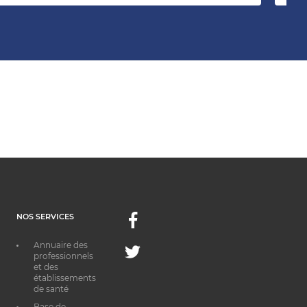
NOS SERVICES
Facebook
Annuaire des
Twitter
professionnels
et des
établissements
de santé
Base de