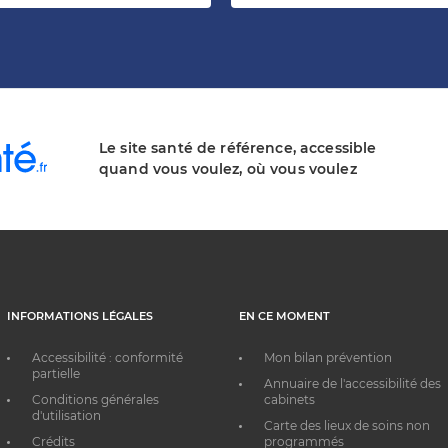
Le site santé de référence, accessible
quand vous voulez, où vous voulez
INFORMATIONS LÉGALES
EN CE MOMENT
Accessibilité : conformité
Mon bilan prévention
partielle
Annuaire de l'accessibilité des
Conditions générales
cabinets
d'utilisation
Carte des lieux de soins non
Crédits
programmés