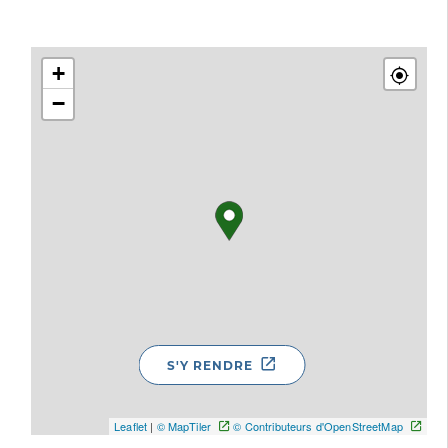
+
−
S'Y RENDRE
Leaflet
|
© MapTiler
© Contributeurs d'OpenStreetMap