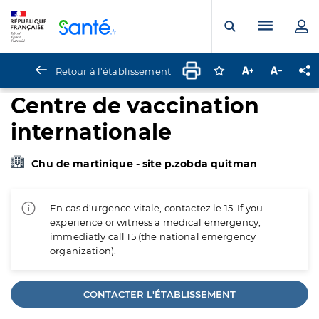
Panneau de gestion des cookies
Menu pr
Ouvrir la rech
Retour à l'établissement
Connectez-vous pour
Augmenter la t
Diminuer 
Pa
Centre de vaccination
internationale
Chu de martinique - site p.zobda quitman
En cas d'urgence vitale, contactez le 15. If you
experience or witness a medical emergency,
immediatly call 15 (the national emergency
organization).
CONTACTER L'ÉTABLISSEMENT