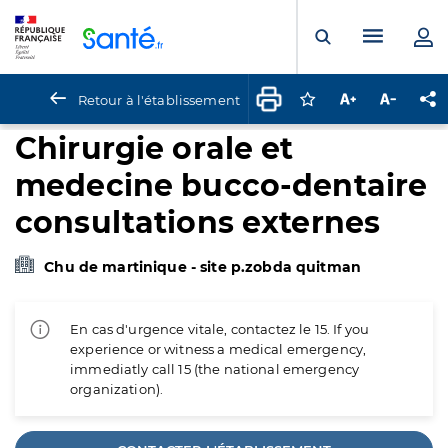
Panneau de gestion des cookies
Menu pr
Ouvrir la rech
Retour à l'établissement
Connectez-vous pour
Augmenter la t
Diminuer 
Pa
Chirurgie orale et
medecine bucco-dentaire
consultations externes
Chu de martinique - site p.zobda quitman
En cas d'urgence vitale, contactez le 15. If you
experience or witness a medical emergency,
immediatly call 15 (the national emergency
organization).