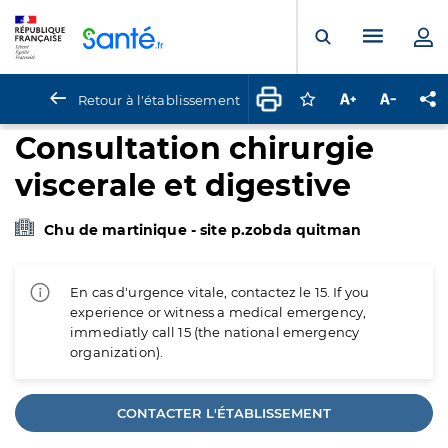
Panneau de gestion des cookies
Menu pr
Ouvrir la rech
Retour à l'établissement
Connectez-vous pour
Augmenter la t
Diminuer 
Pa
Consultation chirurgie
viscerale et digestive
Chu de martinique - site p.zobda quitman
En cas d'urgence vitale, contactez le 15. If you
experience or witness a medical emergency,
immediatly call 15 (the national emergency
organization).
CONTACTER L'ÉTABLISSEMENT