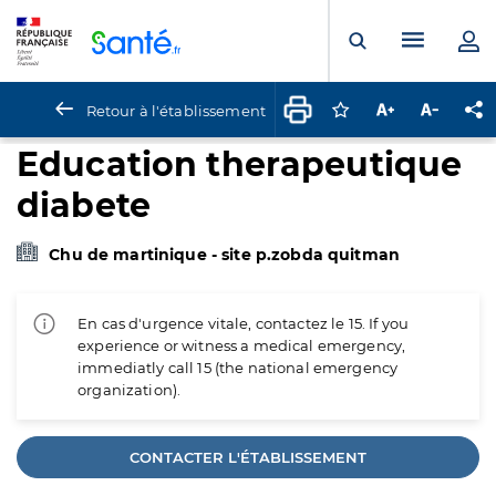
Panneau de gestion des cookies
Menu pr
Ouvrir la rech
Retour à l'établissement
Connectez-vous pour
Augmenter la t
Diminuer 
Pa
Education therapeutique
diabete
Chu de martinique - site p.zobda quitman
En cas d'urgence vitale, contactez le 15. If you
experience or witness a medical emergency,
immediatly call 15 (the national emergency
organization).
CONTACTER L'ÉTABLISSEMENT