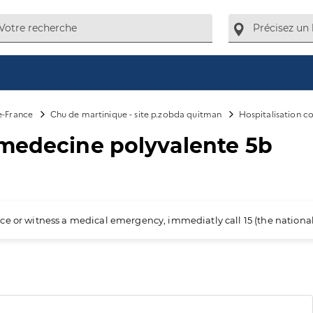
e-France
Chu de martinique - site p.zobda quitman
Hospitalisation 
 medecine polyvalente 5b
ience or witness a medical emergency, immediatly call 15 (the nation