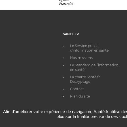
SANTE.FR
Le Service public
d'information en santé
Nos missions
Le Standard de l’information
en santé
La charte Santé.fr
Décryptage
Contact
Plan du site
Afin d’améliorer votre expérience de navigation, Santé.fr utilise d
plus sur la finalité précise de ces co