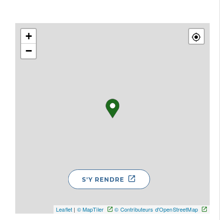
+
−
S'Y RENDRE
Leaflet
|
© MapTiler
© Contributeurs d'OpenStreetMap