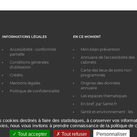
INFORMATIONS LÉGALES
EN CE MOMENT
Accessibilité : conformité
Mon bilan prévention
partielle
Annuaire de l'accessibilité des
Conditions générales
cabinets
d'utilisation
Carte des lieux de soins non
Crédits
programmés
Mentions légales
Origines des données
annuaire
Politique de confidentialité
Les espaces thématiques
En bref, par Santé.fr
Santé et environnement : les
bons réflexes au quotidien
es cookies destinés à faire des statistiques, à conserver vos inform
okies, nous vous invitons à prendre connaissance de la politique de c
Tout accepter
Tout refuser
Personnaliser