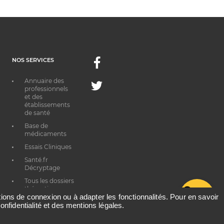
NOS SERVICES
Facebook
Annuaire des
Twitter
professionnels
et des
établissements
de santé
Base de
médicaments
Essais Cliniques
Santé.fr
Décryptage
Tous les dossiers
thématiques
G
ations de connexion ou à adapter les fonctionnalités. Pour en savoir
onfidentialité et des mentions légales.