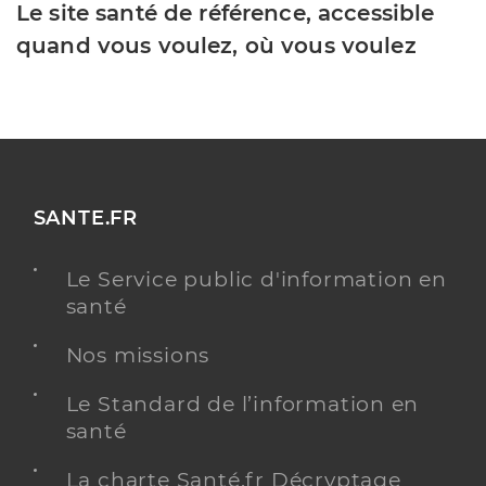
Le site santé de référence, accessible
quand vous voulez, où vous voulez
SANTE.FR
Le Service public d'information en
santé
Nos missions
Le Standard de l’information en
santé
La charte Santé.fr Décryptage