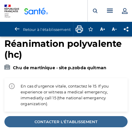
Panneau de gestion des cookies
Menu pr
Ouvrir la rech
Retour à l'établissement
Connectez-vous pour
Augmenter la t
Diminuer 
Pa
Réanimation polyvalente
(hc)
Chu de martinique - site p.zobda quitman
En cas d'urgence vitale, contactez le 15. If you
experience or witness a medical emergency,
immediatly call 15 (the national emergency
organization).
CONTACTER L'ÉTABLISSEMENT