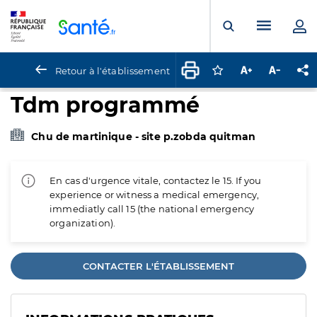
Panneau de gestion des cookies
Menu pr
Ouvrir la rech
Retour à l'établissement
Connectez-vous pour
Augmenter la t
Diminuer 
Pa
Tdm programmé
Chu de martinique - site p.zobda quitman
En cas d'urgence vitale, contactez le 15. If you
experience or witness a medical emergency,
immediatly call 15 (the national emergency
organization).
CONTACTER L'ÉTABLISSEMENT