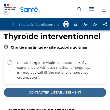
Panneau de gestion des cookies
Menu pr
Ouvrir la rech
Retour à l'établissement
Connectez-vous pour
Augmenter la t
Diminuer 
Pa
Thyroïde interventionnel
Chu de martinique - site p.zobda quitman
En cas d'urgence vitale, contactez le 15. If you
experience or witness a medical emergency,
immediatly call 15 (the national emergency
organization).
CONTACTER L'ÉTABLISSEMENT