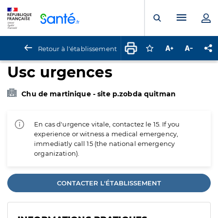
Panneau de gestion des cookies
Menu pr
Ouvrir la rech
Retour à l'établissement
Connectez-vous pour
Augmenter la t
Diminuer 
Pa
Usc urgences
Chu de martinique - site p.zobda quitman
En cas d'urgence vitale, contactez le 15. If you
experience or witness a medical emergency,
immediatly call 15 (the national emergency
organization).
CONTACTER L'ÉTABLISSEMENT