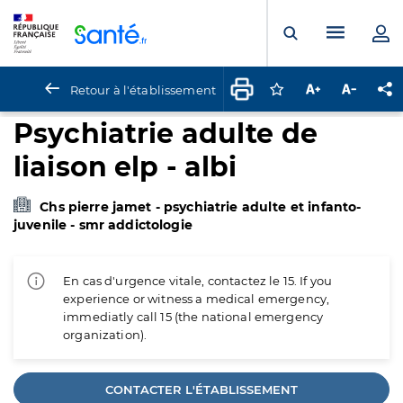
Panneau de gestion des cookies
Menu pr
Ouvrir la rech
Retour à l'établissement
Connectez-vous pour
Augmenter la t
Diminuer 
Pa
Psychiatrie adulte de
liaison elp - albi
Chs pierre jamet - psychiatrie adulte et infanto-
juvenile - smr addictologie
En cas d'urgence vitale, contactez le 15. If you
experience or witness a medical emergency,
immediatly call 15 (the national emergency
organization).
CONTACTER L'ÉTABLISSEMENT