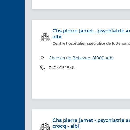
Chs pierre jamet - psychiatrie ad
albi
Etablissement de soins
Centre hospitalier spécialisé de lutte co
Adresse
Chemin de Bellevue, 81000 Albi
Téléphone
0563484848
Chs pierre jamet - psychiatrie a
crocq - albi