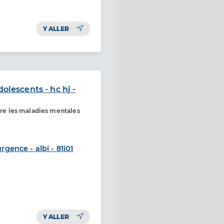
Y ALLER
olescents - hc hj -
ntre les maladies mentales
rgence - albi - 81i01
Y ALLER