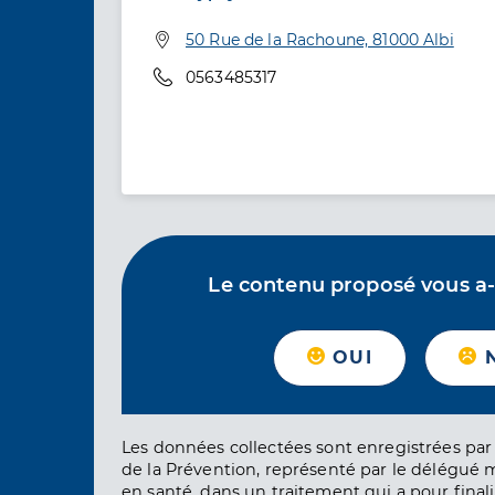
Adresse
50 Rue de la Rachoune, 81000 Albi
Téléphone
0563485317
Le contenu proposé vous a-t-
OUI
Les données collectées sont enregistrées par 
de la Prévention, représenté par le délégué 
en santé, dans un traitement qui a pour finali