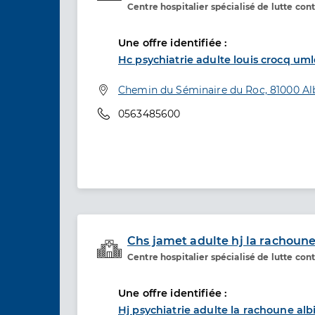
Etablissement de soins
Centre hospitalier spécialisé de lutte co
Une offre identifiée :
Hc psychiatrie adulte louis crocq umld
Adresse
Chemin du Séminaire du Roc, 81000 Al
Téléphone
0563485600
Chs jamet adulte hj la rachoune
Centre hospitalier spécialisé de lutte co
Etablissement de soins
Une offre identifiée :
Hj psychiatrie adulte la rachoune alb