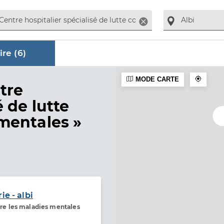
Supprimer
re (
6
)
MODE CARTE
aire
tre
é de lutte
mentales »
ie - albi
ntre les maladies mentales