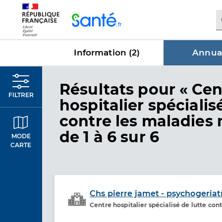
Panneau de gestion des cookies
Information (
2
)
Annuai
dans Annu
Résultats
pour « Cen
FILTRER
hospitalier spécialis
contre les maladies 
de 1 à 6 sur 6
MODE
CARTE
Chs pierre jamet - psychogeriatr
Centre hospitalier spécialisé de lutte co
Etablissement de soins