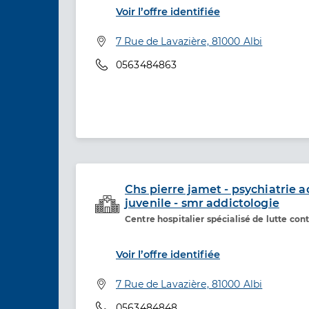
Voir l’offre identifiée
Adresse
7 Rue de Lavazière, 81000 Albi
Téléphone
0563484863
Chs pierre jamet - psychiatrie a
juvenile - smr addictologie
Etablissement de soins
Centre hospitalier spécialisé de lutte co
Voir l’offre identifiée
Adresse
7 Rue de Lavazière, 81000 Albi
Téléphone
0563484848