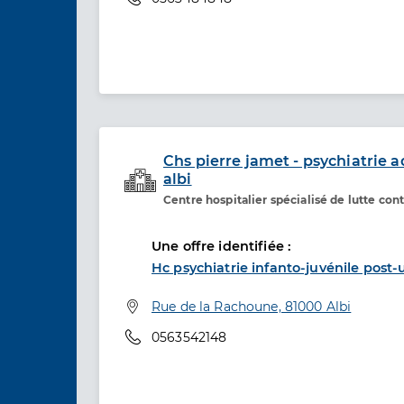
Chs pierre jamet - psychiatrie ad
albi
Etablissement de soins
Centre hospitalier spécialisé de lutte co
Une offre identifiée :
Hc psychiatrie infanto-juvénile post-u
Adresse
Rue de la Rachoune, 81000 Albi
Téléphone
0563542148