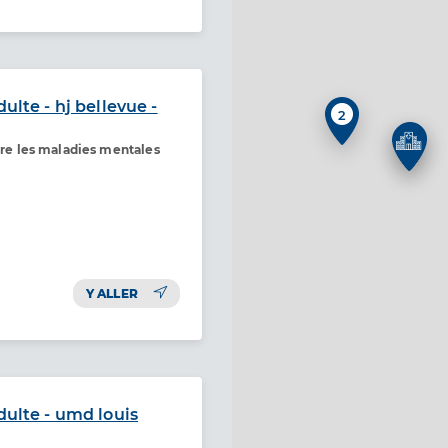
ulte - hj bellevue -
2
ntre les maladies mentales
Y ALLER
dulte - umd louis