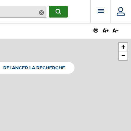
Menu prin
Supprimer
RECHERCHER
Augmente
Dimin
+
−
RELANCER LA RECHERCHE