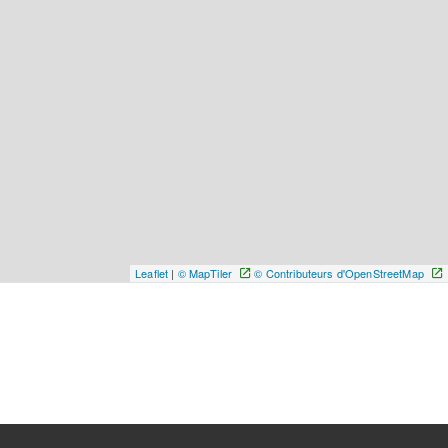
Leaflet
|
© MapTiler
© Contributeurs d'OpenStreetMap