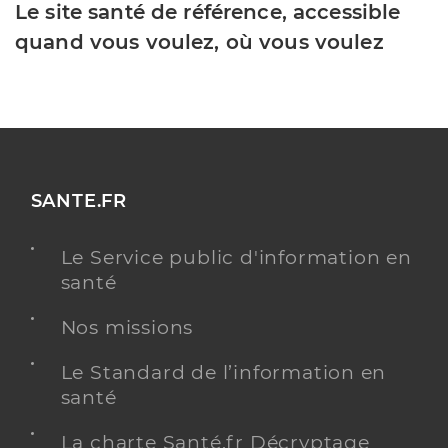
Le site santé de référence, accessible
quand vous voulez, où vous voulez
SANTE.FR
Le Service public d'information en
santé
Nos missions
Le Standard de l’information en
santé
La charte Santé.fr Décryptage