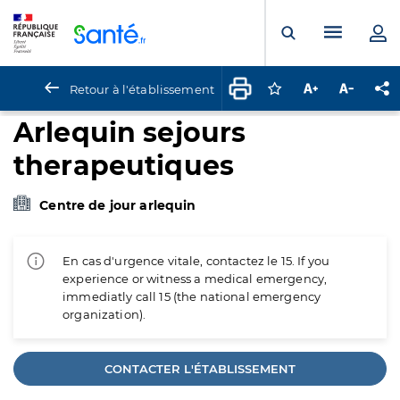
Panneau de gestion des cookies
Menu pr
Ouvrir la rech
Retour à l'établissement
Connectez-vous pour
Augmenter la t
Diminuer 
Pa
Arlequin sejours
therapeutiques
Centre de jour arlequin
En cas d'urgence vitale, contactez le 15. If you
experience or witness a medical emergency,
immediatly call 15 (the national emergency
organization).
CONTACTER L'ÉTABLISSEMENT