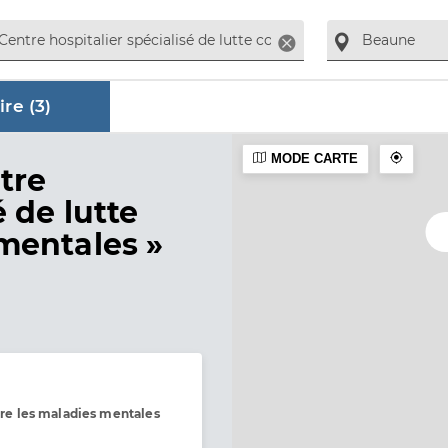
Supprimer
re (
3
)
MODE CARTE
aire
tre
é de lutte
mentales »
ntre les maladies mentales