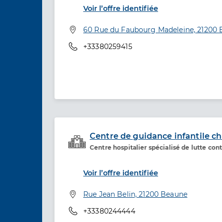
Voir l’offre identifiée
Adresse
60 Rue du Faubourg Madeleine, 21200
Téléphone
+33380259415
Centre de guidance infantile c
Centre hospitalier spécialisé de lutte co
Etablissement de soins
Voir l’offre identifiée
Adresse
Rue Jean Belin, 21200 Beaune
Téléphone
+33380244444