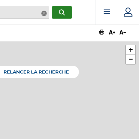
Menu prin
Supprimer
RECHERCHER
Augmente
Dimin
+
−
RELANCER LA RECHERCHE