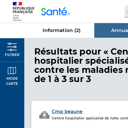
Panneau de gestion des cookies
Information (
2
)
Annuai
dans Annu
Résultats
pour « Cen
FILTRER
hospitalier spécialis
contre les maladies 
de 1 à 3 sur 3
MODE
CARTE
Cmp beaune
Centre hospitalier spécialisé de lutte co
Etablissement de soins