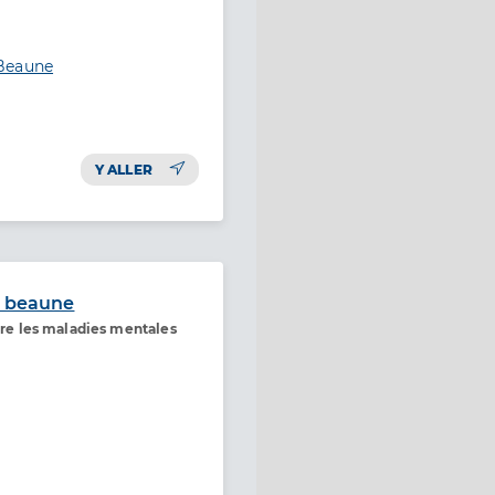
 Beaune
Y ALLER
h beaune
ntre les maladies mentales