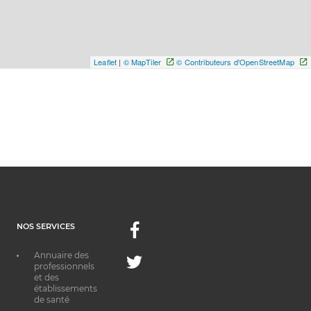
Leaflet
|
© MapTiler
© Contributeurs d'OpenStreetMap
NOS SERVICES
Facebook
Annuaire des
Twitter
professionnels
et des
établissements
de santé