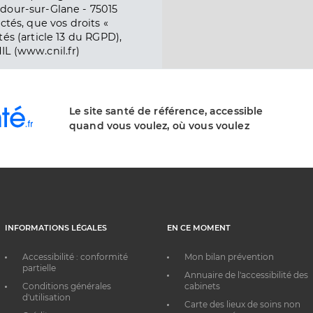
dour-sur-Glane - 75015
ctés, que vos droits «
és (article 13 du RGPD),
IL (www.cnil.fr)
Le site santé de référence, accessible
quand vous voulez, où vous voulez
INFORMATIONS LÉGALES
EN CE MOMENT
Accessibilité : conformité
Mon bilan prévention
partielle
Annuaire de l'accessibilité des
Conditions générales
cabinets
d'utilisation
Carte des lieux de soins non