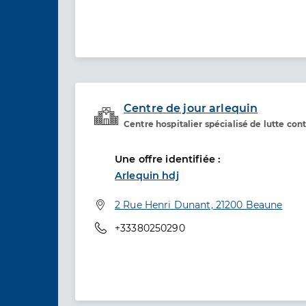
Centre de jour arlequin
Centre hospitalier spécialisé de lutte co
Etablissement de soins
Une offre identifiée :
Arlequin hdj
Adresse
2 Rue Henri Dunant, 21200 Beaune
Téléphone
+33380250290