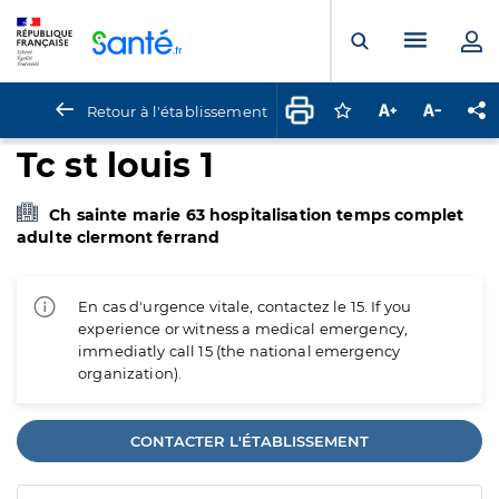
Panneau de gestion des cookies
Menu pr
Ouvrir la rech
Retour à l'établissement
Connectez-vous pour
Augmenter la t
Diminuer 
Pa
Tc st louis 1
Ch sainte marie 63 hospitalisation temps complet
adulte clermont ferrand
En cas d'urgence vitale, contactez le 15. If you
experience or witness a medical emergency,
immediatly call 15 (the national emergency
organization).
CONTACTER L'ÉTABLISSEMENT