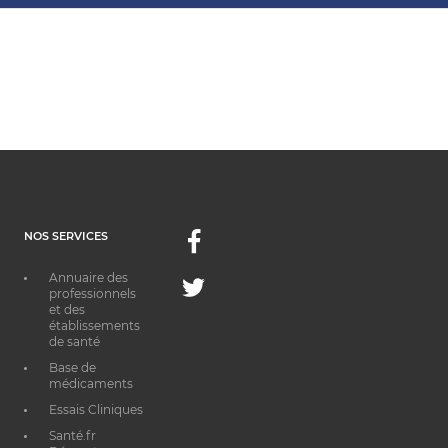
NOS SERVICES
Facebook
Annuaire des
Twitter
professionnels
et des
établissements
de santé
Base de
médicaments
Essais Cliniques
Santé.fr