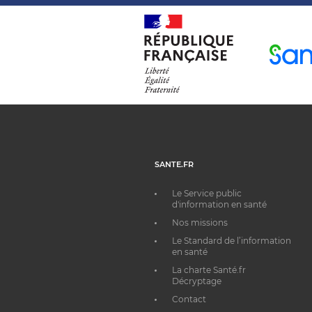
SANTE.FR
Le Service public
d'information en santé
Nos missions
Le Standard de l’information
en santé
La charte Santé.fr
Décryptage
Contact