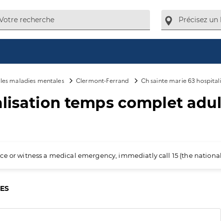
e les maladies mentales
Clermont-Ferrand
Ch sainte marie 63 hospita
alisation temps complet adu
ience or witness a medical emergency, immediatly call 15 (the nation
CES