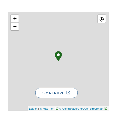
+
−
S'Y RENDRE
Leaflet
|
© MapTiler
© Contributeurs d'OpenStreetMap