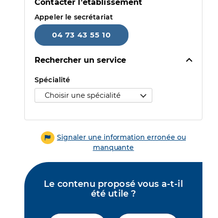
Contacter l'établissement
Appeler le secrétariat
04 73 43 55 10
Rechercher un service
Sélectionner une spécialité puis un motif pour accéder au 
Spécialité
Signaler une information erronée ou
manquante
Le contenu proposé vous a-t-il
été utile ?