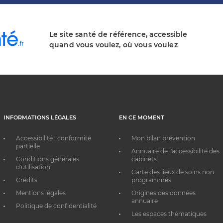
Le site santé de référence, accessible
quand vous voulez, où vous voulez
INFORMATIONS LÉGALES
EN CE MOMENT
Accessibilité : conformité
Mon bilan prévention
partielle
Annuaire de l'accessibilité des
Conditions générales
cabinets
d'utilisation
Carte des lieux de soins non
Crédits
programmés
Mentions légales
Origines des données
annuaire
Politique de confidentialité
Les espaces thématiques