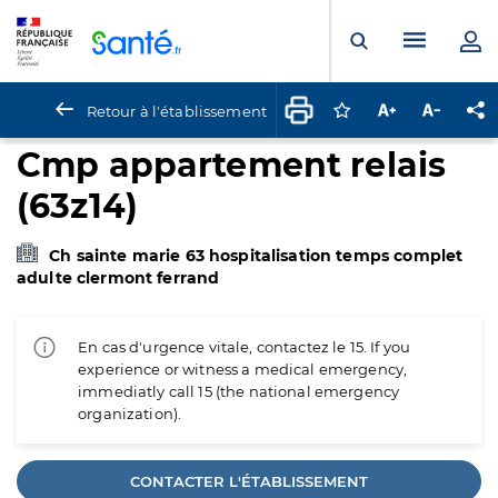
Panneau de gestion des cookies
Menu pr
Ouvrir la rech
Retour à l'établissement
Connectez-vous pour
Augmenter la t
Diminuer 
Pa
Cmp appartement relais
(63z14)
Ch sainte marie 63 hospitalisation temps complet
adulte clermont ferrand
En cas d'urgence vitale, contactez le 15. If you
experience or witness a medical emergency,
immediatly call 15 (the national emergency
organization).
CONTACTER L'ÉTABLISSEMENT