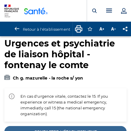
Panneau de gestion des cookies
Menu pr
Ouvrir la rech
Retour à l'établissement
Connectez-vous pour
Augmenter la t
Diminuer 
Pa
Urgences et psychiatrie
de liaison hôpital -
fontenay le comte
Ch g. mazurelle - la roche s/ yon
En cas d'urgence vitale, contactez le 15. If you
experience or witness a medical emergency,
immediatly call 15 (the national emergency
organization).