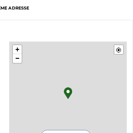
ÊME ADRESSE
+
−