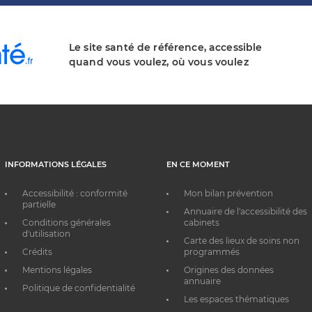
Le site santé de référence, accessible
quand vous voulez, où vous voulez
INFORMATIONS LÉGALES
EN CE MOMENT
Accessibilité : conformité
Mon bilan prévention
partielle
Annuaire de l'accessibilité des
Conditions générales
cabinets
d'utilisation
Carte des lieux de soins non
Crédits
programmés
Mentions légales
Origines des données
annuaire
Politique de confidentialité
Les espaces thématiques