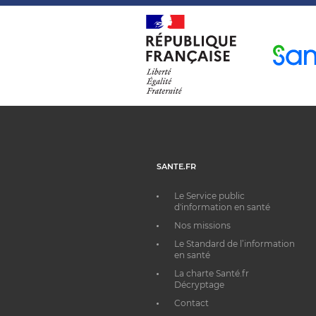
SANTE.FR
Le Service public
d'information en santé
Nos missions
Le Standard de l’information
en santé
La charte Santé.fr
Décryptage
Contact