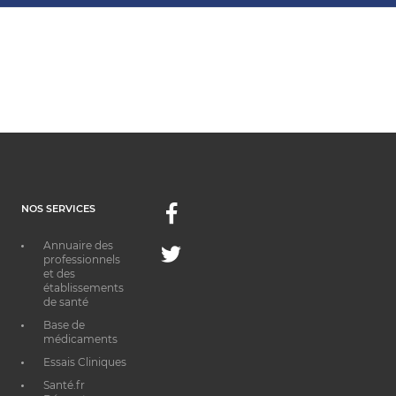
NOS SERVICES
Facebook
Annuaire des
Twitter
professionnels
et des
établissements
de santé
Base de
médicaments
Essais Cliniques
Santé.fr