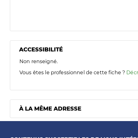
ACCESSIBILITÉ
Filtres
Non renseigné.
Sélectionnez un ou plusieurs handicaps/besoins spécifiques
Vous êtes le professionnel de cette fiche ?
Décr
À LA MÊME ADRESSE