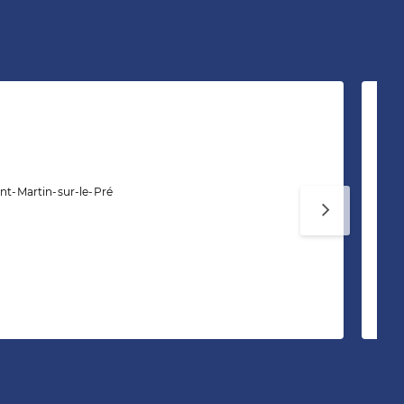
A
Ag
int-Martin-sur-le-Pré
L’
co
En
né
da
Te