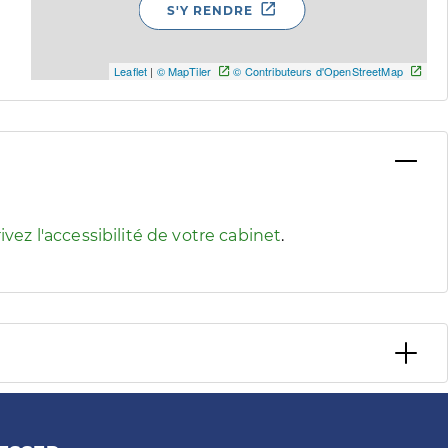
S'Y RENDRE
Leaflet
|
© MapTiler
© Contributeurs d'OpenStreetMap
 pour afficher les informations d'accessibilité associées
ivez l'accessibilité de votre cabinet
.