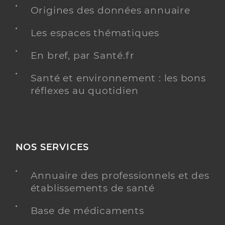
Type de convention
Conventionné
Origines des données annuaire
Les espaces thématiques
Y ALLER
En bref, par Santé.fr
Santé et environnement : les bons
réflexes au quotidien
Dr Sainz Joffrey
Professionel de santé
Chirurgien-dentiste
Chirurgie dentaire
Spécialités
Adresse
10 Rue Blaise Pascal, 51000 Châlons-en-
NOS SERVICES
Champagne
Type de convention
Conventionné
Annuaire des professionnels et des
établissements de santé
Y ALLER
Base de médicaments