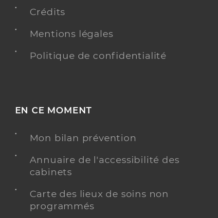
Crédits
Chirurgie dentaire
Spécialités
Mentions légales
Adresse
1 Rue Lochet, 51000 Châlons-en-Champagne
Téléphone
0326682185
Politique de confidentialité
Type de convention
Conventionné
Y ALLER
EN CE MOMENT
Mon bilan prévention
Dr Comito Ilona
Professionel de santé
Annuaire de l'accessibilité des
Chirurgien-dentiste
cabinets
Chirurgie dentaire
Spécialités
Carte des lieux de soins non
Adresse
10 Rue Blaise Pascal, 51000 Châlons-en-
programmés
Champagne