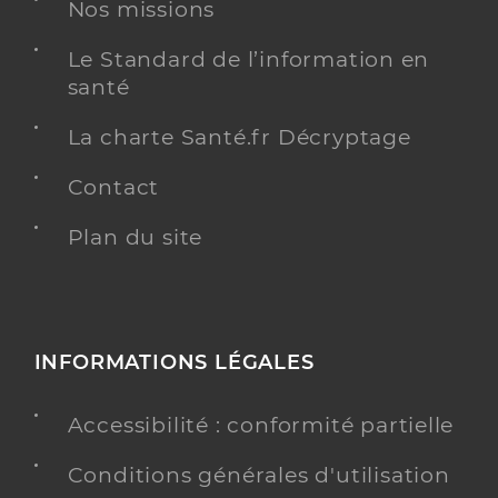
Nos missions
Le Standard de l’information en
Dr Schirrecker Pham Florence
Professionel de santé
santé
Chirurgien-dentiste
La charte Santé.fr Décryptage
Chirurgie dentaire
Spécialités
Adresse
49 Allées Paul Doumer, 51000 Châlons-en-
Contact
Champagne
Plan du site
Téléphone
0326215353
Type de convention
Conventionné
Y ALLER
INFORMATIONS LÉGALES
Accessibilité : conformité partielle
Dr Huet Gautier
Professionel de santé
Conditions générales d'utilisation
Chirurgien-dentiste