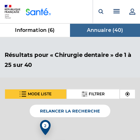
Panneau de gestion des cookies
Menu pr
Ouvrir la rech
Information (
6
)
Annuaire (
40
)
dans Annuaire
Résultats
pour « Chirurgie dentaire »
de 1 à
25 sur 40
MODE LISTE
FILTRER
SUIVANT
Dr Beix Legendre Delphine
Professionel de santé
Chirurgien-dentiste
RELANCER LA RECHERCHE
Chirurgie dentaire
2
Spécialités
Adresse
16 Quai Eugène Perrier, 51000 Châlons-en-