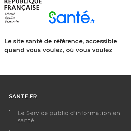
Y ALLER
Le site santé de référence, accessible
Dr Debarque Davy
Professionel de santé
quand vous voulez, où vous voulez
Chirurgien-dentiste
Chirurgie dentaire
Spécialités
Adresse
11 Avenue du Maréchal Leclerc, 51000 Châlons-en-
Champagne
Téléphone
0326643015
SANTE.FR
Type de convention
Conventionné
Le Service public d'information en
Y ALLER
santé