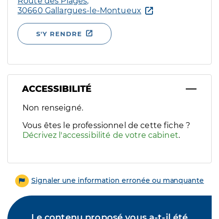
Route des Plages,
30660 Gallargues-le-Montueux
S'Y RENDRE
ACCESSIBILITÉ
Filtres
Non renseigné.
Sélectionnez un ou plusieurs handicaps/besoins spécifiques p
Vous êtes le professionnel de cette fiche ?
Décrivez l'accessibilité de votre cabinet
.
Signaler une information erronée ou manquante
Le contenu proposé vous a-t-il été