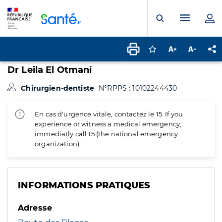
Panneau de gestion des cookies
Menu pr
Ouvrir la rech
Connectez-vous pour
Augmenter la t
Diminuer 
Pa
Dr Leila El Otmani
Chirurgien-dentiste
N°RPPS : 10102244430
En cas d'urgence vitale, contactez le 15. If you
experience or witness a medical emergency,
immediatly call 15 (the national emergency
organization).
INFORMATIONS PRATIQUES
Adresse