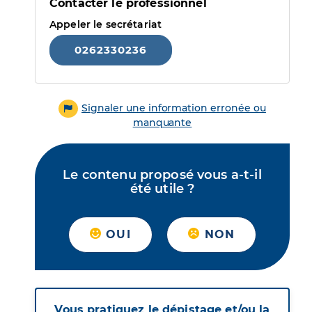
Contacter le professionnel
Appeler le secrétariat
0262330236
Signaler une information erronée ou
manquante
Le contenu proposé vous a-t-il
été utile ?
OUI
NON
Vous pratiquez le dépistage et/ou la