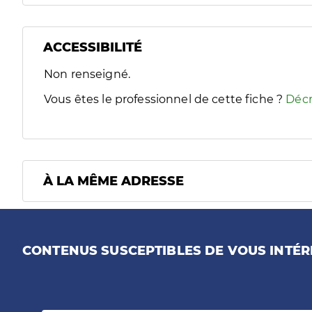
ACCESSIBILITÉ
Filtres
Non renseigné.
Sélectionnez un ou plusieurs handicaps/besoins spécifiques
Vous êtes le professionnel de cette fiche ?
Décr
À LA MÊME ADRESSE
CONTENUS SUSCEPTIBLES DE VOUS INTÉR