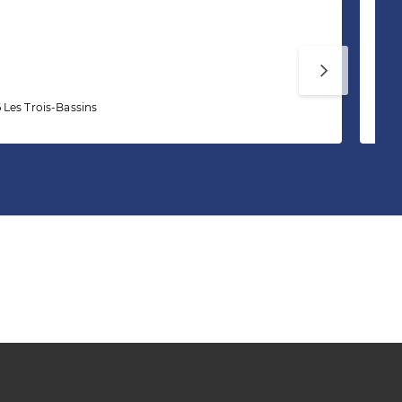
Mé
Les Trois-Bassins
10