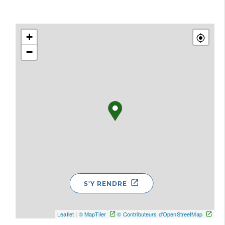
+
−
S'Y RENDRE
Leaflet
|
© MapTiler
© Contributeurs d'OpenStreetMap