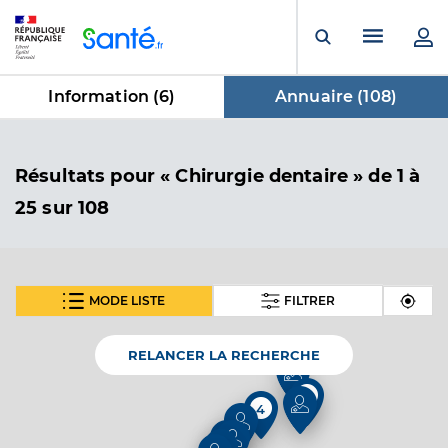
Panneau de gestion des cookies
Menu pr
Ouvrir la rech
Information (
6
)
Annuaire (
108
)
dans Annuaire
Résultats
pour « Chirurgie dentaire »
de 1 à
25 sur 108
MODE LISTE
FILTRER
SUIVANT
Dr Lemoine Mathieu
Professionel de santé
Chirurgien-dentiste
RELANCER LA RECHERCHE
2
Chirurgie dentaire
4
Spécialités
Adresse
1 Rue Macabit, 97434 Saint-Paul