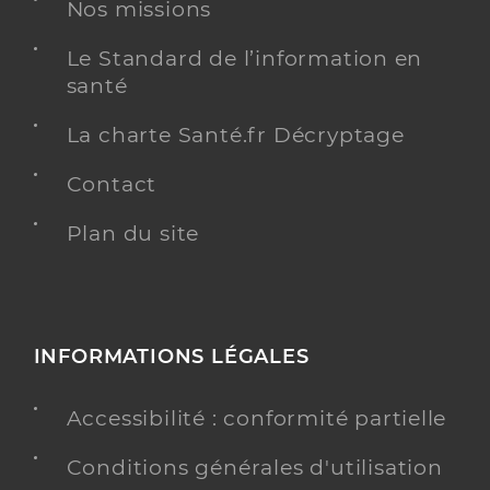
Dr Guithon Jean Baptiste
Professionel de santé
Nos missions
Chirurgien-dentiste
Le Standard de l’information en
Chirurgie dentaire
santé
Spécialités
Adresse
38 Route de Savannah, 97460 Saint-Paul
La charte Santé.fr Décryptage
Téléphone
0262440606
Contact
Type de convention
Conventionné
Plan du site
Y ALLER
INFORMATIONS LÉGALES
Dr Breugnon Hortense
Professionel de santé
Chirurgien-dentiste
Accessibilité : conformité partielle
Chirurgie dentaire
Conditions générales d'utilisation
Spécialités
Adresse