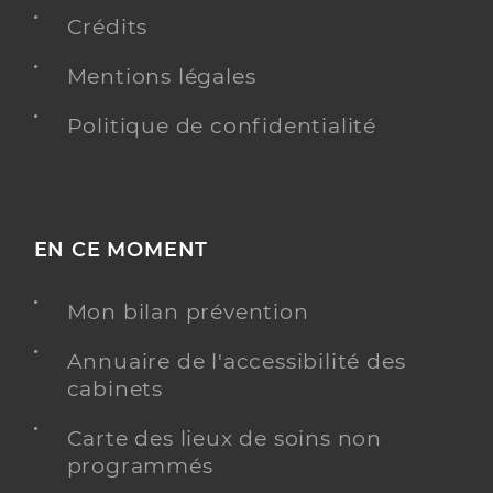
116ter Rue Joseph Hubert, 97435 Saint-Paul
Crédits
Téléphone
0262150540
Mentions légales
Type de convention
Conventionné
Politique de confidentialité
Y ALLER
EN CE MOMENT
Dr Solomiac Patrick
Professionel de santé
Chirurgien-dentiste
Mon bilan prévention
Chirurgie dentaire
Spécialités
Annuaire de l'accessibilité des
Adresse
34 Rue Antoine de Bertin, 97434 Saint-Paul
cabinets
Téléphone
0262241249
Carte des lieux de soins non
Type de convention
Conventionné
programmés