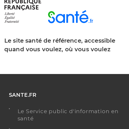
Y ALLER
Dr Chebbal Amine
Professionel de santé
Chirurgien-dentiste
Le site santé de référence, accessible
quand vous voulez, où vous voulez
Chirurgie dentaire
Spécialités
Adresse
34 Rue Antoine de Bertin, 97434 Saint-Paul
Téléphone
0262241249
Type de convention
Conventionné
SANTE.FR
Y ALLER
Le Service public d'information en
santé