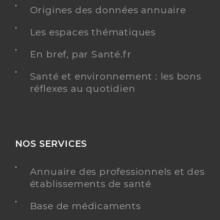
Origines des données annuaire
Y ALLER
Les espaces thématiques
En bref, par Santé.fr
Dr Boumahrou Nouzha
Professionel de santé
Chirurgien-dentiste
Santé et environnement : les bons
réflexes au quotidien
Chirurgie dentaire
Spécialités
Adresse
7 Boulevard Payet, 97426 Les Trois-Bassins
Téléphone
0262249250
NOS SERVICES
Type de convention
Conventionné
Annuaire des professionnels et des
Y ALLER
établissements de santé
Base de médicaments