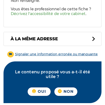
Filtres
Non renseigné.
Sélectionnez un ou plusieurs handicaps/besoins spécifiques p
Vous êtes le professionnel de cette fiche ?
Décrivez l'accessibilité de votre cabinet
.
À LA MÊME ADRESSE
Signaler une information erronée ou manquante
Le contenu proposé vous a-t-il été
utile ?
OUI
NON