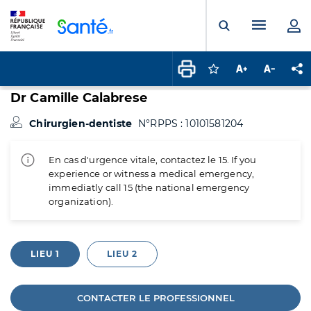
Panneau de gestion des cookies
Menu pr
Ouvrir la rech
Connectez-vous pour
Augmenter la t
Diminuer 
Pa
Dr Camille Calabrese
Chirurgien-dentiste
N°RPPS : 10101581204
En cas d'urgence vitale, contactez le 15. If you
experience or witness a medical emergency,
immediatly call 15 (the national emergency
organization).
LIEU 1
LIEU 2
CONTACTER LE PROFESSIONNEL