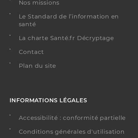
Professionel de santé
Nos missions
Chirurgien-dentiste
Le Standard de l’information en
Chirurgie dentaire
santé
Spécialités
Adresse
2 Place Saint Maurice, 38200 Vienne
La charte Santé.fr Décryptage
Téléphone
0474783322
Contact
Type de convention
Conventionné
Plan du site
Y ALLER
INFORMATIONS LÉGALES
Dr Benyoucef Assia
Professionel de santé
Chirurgien-dentiste
Accessibilité : conformité partielle
Chirurgie dentaire
Spécialités
Conditions générales d'utilisation
Adresse
36 Cours Brillier, 38200 Vienne