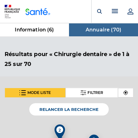
Panneau de gestion des cookies
Menu pr
Ouvrir la rech
Information (
6
)
Annuaire (
70
)
dans Annuaire
Résultats
pour « Chirurgie dentaire »
de 1 à
25 sur 70
MODE LISTE
FILTRER
SUIVANT
Dr Boucherit Sabine
Professionel de santé
Chirurgien-dentiste
RELANCER LA RECHERCHE
Chirurgie dentaire
Spécialités
2
Adresse
3 Place Aristide Briand, 38200 Vienne