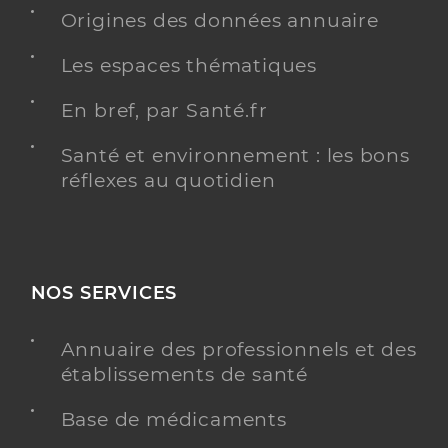
Origines des données annuaire
Dr Le Fur Yann
Professionel de santé
Les espaces thématiques
Chirurgien-dentiste
En bref, par Santé.fr
Chirurgie dentaire
Spécialités
Santé et environnement : les bons
Adresse
2 Place Saint Maurice, 38200 Vienne
réflexes au quotidien
Téléphone
0474783322
Type de convention
Conventionné
Y ALLER
NOS SERVICES
Annuaire des professionnels et des
établissements de santé
Dr Totomis Spyridon
Professionel de santé
Chirurgien-dentiste
Base de médicaments