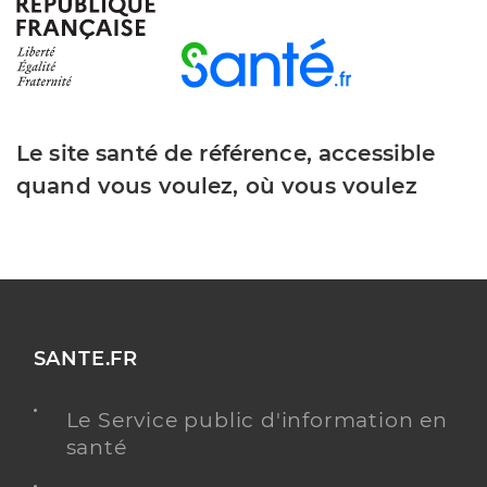
Y ALLER
Clinique trenel
Etablissement de soins pluridisciplinaire
Etablissement de soins
Le site santé de référence, accessible
quand vous voulez, où vous voulez
Voir l’offre identifiée
Adresse
575 Rue du Docteur Trenel, 69560 Sainte-
Colombe
Téléphone
0474537272
SANTE.FR
Y ALLER
Le Service public d'information en
santé
Dr Monteil Martin