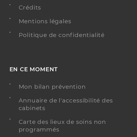
Crédits
Type de convention
Conventionné
Mentions légales
Y ALLER
Politique de confidentialité
Dr Ferriz Julie
Professionel de santé
Chirurgien-dentiste
EN CE MOMENT
Chirurgie dentaire
Mon bilan prévention
Spécialités
Adresse
12 Boulevard Asiaticus, 38200 Vienne
Annuaire de l'accessibilité des
Téléphone
0474788830
cabinets
Carte des lieux de soins non
Y ALLER
programmés