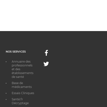
NOS SERVICES
Facebook
Annuaire des
Twitter
professionnels
et des
établissements
de santé
Base de
médicaments
Essais Cliniques
Santé.fr
Décryptage