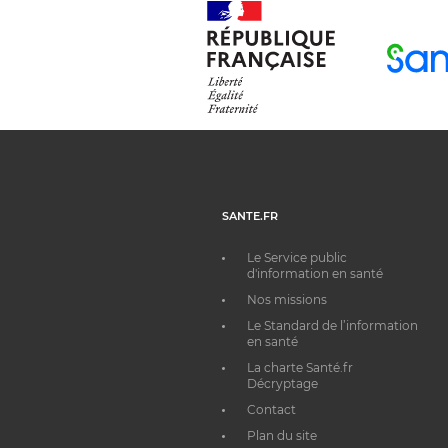
SANTE.FR
Le Service public
d'information en santé
Nos missions
Le Standard de l’information
en santé
La charte Santé.fr
Décryptage
Contact
Plan du site