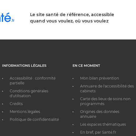
Le site santé de référence, accessible
quand vous voulez, où vous voulez
INFORMATIONS LÉGALES
EN CE MOMENT
Accessibilité : conformité
Mon bilan prévention
partielle
Annuaire de l'accessibilité des
Conditions générales
cabinets
d'utilisation
Carte des lieux de soins non
Crédits
programmés
Mentions légales
Origines des données
annuaire
Politique de confidentialité
Les espaces thématiques
En bref, par Santé.fr