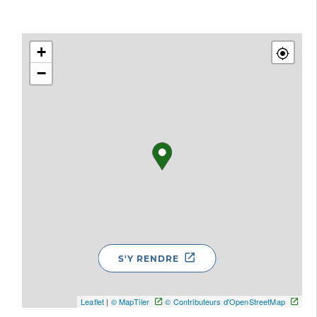
+
−
S'Y RENDRE
Leaflet
|
© MapTiler
© Contributeurs d'OpenStreetMap