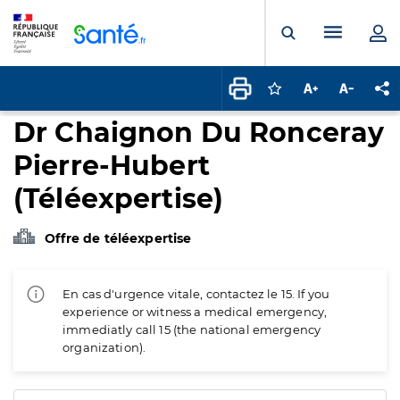
Panneau de gestion des cookies
Menu pr
Ouvrir la rech
Connectez-vous pour
Augmenter la t
Diminuer 
Pa
Dr Chaignon Du Ronceray
Pierre-Hubert
(Téléexpertise)
Offre de téléexpertise
En cas d'urgence vitale, contactez le 15. If you
experience or witness a medical emergency,
immediatly call 15 (the national emergency
organization).