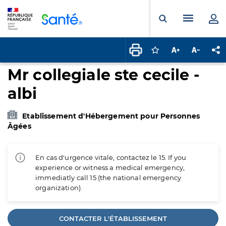
Panneau de gestion des cookies
Menu pr
Ouvrir la rech
Connectez-vous pour
Augmenter la t
Diminuer 
Pa
Mr collegiale ste cecile -
albi
Etablissement d'Hébergement pour Personnes
Âgées
En cas d'urgence vitale, contactez le 15. If you
experience or witness a medical emergency,
immediatly call 15 (the national emergency
organization).
CONTACTER L'ÉTABLISSEMENT