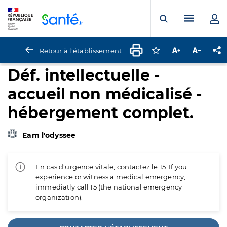
Panneau de gestion des cookies
Menu pr
Ouvrir la rech
Retour à l'établissement
Connectez-vous pour
Augmenter la t
Diminuer 
Pa
Déf. intellectuelle -
accueil non médicalisé -
hébergement complet.
Eam l'odyssee
En cas d'urgence vitale, contactez le 15. If you
experience or witness a medical emergency,
immediatly call 15 (the national emergency
organization).