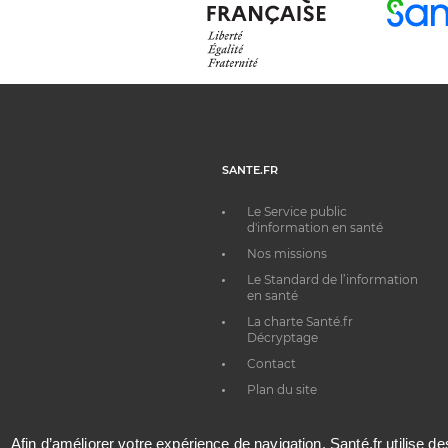
SANTE.FR
Le Service public
d'information en santé
Nos missions
Le Standard de l’information
en santé
La charte Santé.fr
Décryptage
Contact
Plan du site
Afin d’améliorer votre expérience de navigation, Santé.fr utilise d