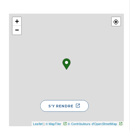
+
−
S'Y RENDRE
Leaflet
|
© MapTiler
© Contributeurs d'OpenStreetMap