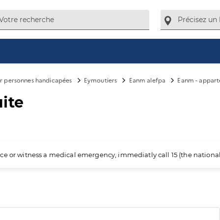
ur personnes handicapées
Eymoutiers
Eanm alefpa
Eanm - appart
ite
ience or witness a medical emergency, immediatly call 15 (the nation