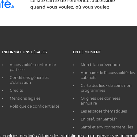
Le site santé de référence, accessible
quand vous voulez, où vous voulez
INFORMATIONS LÉGALES
EN CE MOMENT
Accessibilité : conformité
Mon bilan prévention
partielle
Annuaire de l'accessibilité des
Conditions générales
cabinets
d'utilisation
Carte des lieux de soins non
Crédits
programmés
Mentions légales
Origines des données
annuaire
Politique de confidentialité
Les espaces thématiques
En bref, par Santé.fr
Santé et environnement : les
bons réflexes au quotidien
es cookies destinés à faire des statistiques, à conserver vos inform