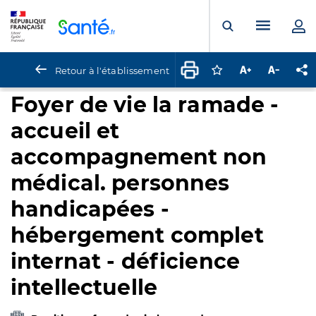
Panneau de gestion des cookies
Menu pr
Ouvrir la rech
Retour à l'établissement
Connectez-vous pour
Augmenter la t
Diminuer 
Pa
Foyer de vie la ramade -
accueil et
accompagnement non
médical. personnes
handicapées -
hébergement complet
internat - déficience
intellectuelle