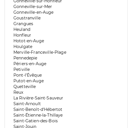
division
de
Zone
Gonneville-sur-Honfleur
division
de
Zone
Gonneville-sur-Mer
division
de
Zone
Gonneville-en-Auge
division
de
Zone
Goustranville
division
de
Zone
Grangues
division
de
Zone
Heuland
division
de
Zone
Honfleur
division
de
Zone
Hotot-en-Auge
division
de
Zone
Houlgate
division
de
Zone
Merville-Franceville-Plage
division
de
Zone
Pennedepie
division
de
Zone
Périers-en-Auge
division
de
Zone
Petiville
division
de
Zone
Pont-l'Évêque
division
de
Zone
Putot-en-Auge
division
de
Zone
Quetteville
division
de
Zone
Reux
division
de
Zone
La Rivière-Saint-Sauveur
division
de
Zone
Saint-Arnoult
division
de
Zone
Saint-Benoît-d'Hébertot
division
de
Zone
Saint-Étienne-la-Thillaye
division
de
Zone
Saint-Gatien-des-Bois
division
de
Zone
Saint-Jouin