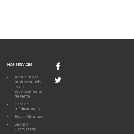
NOS SERVICES
Facebook
Annuaire des
Twitter
professionnels
et des
établissements
de santé
Base de
médicaments
Essais Cliniques
Santé.fr
Décryptage