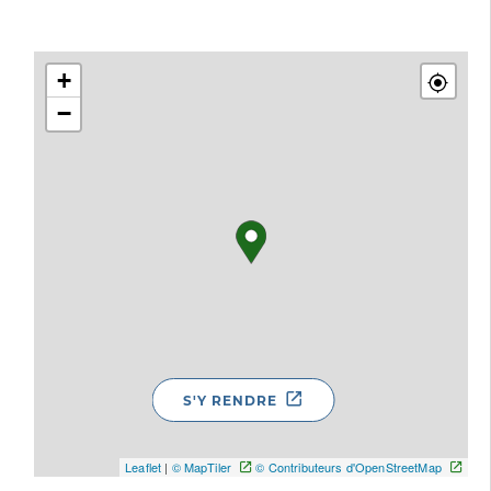
+
−
S'Y RENDRE
Leaflet
|
© MapTiler
© Contributeurs d'OpenStreetMap