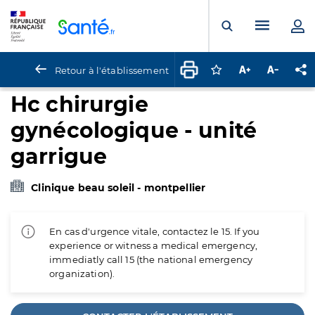
Panneau de gestion des cookies
Menu pr
Ouvrir la rech
Retour à l'établissement
Connectez-vous pour
Augmenter la t
Diminuer 
Pa
Hc chirurgie
gynécologique - unité
garrigue
Clinique beau soleil - montpellier
En cas d'urgence vitale, contactez le 15. If you
experience or witness a medical emergency,
immediatly call 15 (the national emergency
organization).