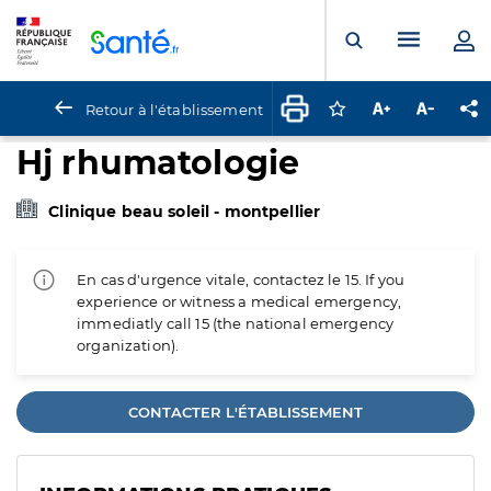
Panneau de gestion des cookies
Menu pr
Ouvrir la rech
Retour à l'établissement
Connectez-vous pour
Augmenter la t
Diminuer 
Pa
Hj rhumatologie
Clinique beau soleil - montpellier
En cas d'urgence vitale, contactez le 15. If you
experience or witness a medical emergency,
immediatly call 15 (the national emergency
organization).
CONTACTER L'ÉTABLISSEMENT