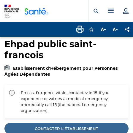
Panneau de gestion des cookies
Menu pr
Ouvrir la rech
Connectez-vous pour
Augmenter la t
Diminuer 
Pa
Ehpad public saint-
francois
Etablissement d'Hébergement pour Personnes
Âgées Dépendantes
En cas d'urgence vitale, contactez le 15. If you
experience or witness a medical emergency,
immediatly call 15 (the national emergency
organization).
CONTACTER L'ÉTABLISSEMENT