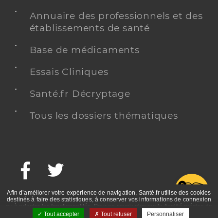
Annuaire des professionnels et des
établissements de santé
Base de médicaments
Essais Cliniques
Santé.fr Décryptage
Tous les dossiers thématiques
Facebook
Twitter
G
Afin d’améliorer votre expérience de navigation, Santé.fr utilise des cookies
destinés à faire des statistiques, à conserver vos informations de connexion
ou à adapter les fonctionnalités. Pour en savoir plus sur la finalité précise de
ces cookies, nous vous invitons à prendre connaissance de la politique de
Tout accepter
Tout refuser
Personnaliser